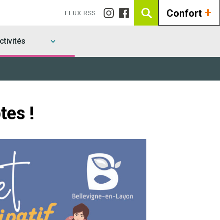
+
Confort
FLUX RSS
tivités
tes !