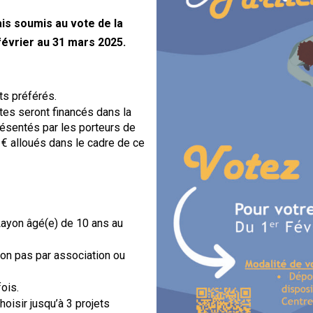
is soumis au vote de la
évrier au 31 mars 2025.
ts préférés.
otes seront financés dans la
résentés par les porteurs de
 € alloués dans le cadre de ce
Layon âgé(e) de 10 ans au
non pas par association ou
ois.
hoisir jusqu’à 3 projets