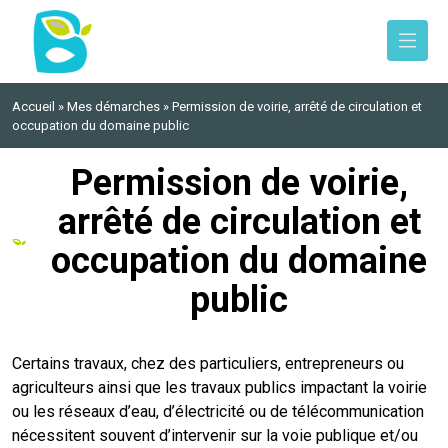
Retour
Retour
Retour
Retour
ipaux
ériscolaire
lic
llevigne-en-Layon
Accueil
»
Mes démarches
»
Permission de voirie, arrêté de circulation et
occupation du domaine public
icipal
Jeunesse
rts
Permission de voirie,
nicipal des Jeunes
eports
es Municipales
arrêté de circulation et
occupation du domaine
d’Urbanisme
lle
 Layon
public
énérale du PLU 2025
idarité
vices
Certains travaux, chez des particuliers, entrepreneurs ou
andat
ment informatique
es Postaux
agriculteurs ainsi que les travaux publics impactant la voirie
ou les réseaux d’eau, d’électricité ou de télécommunication
ls
e
ant et danse
nécessitent souvent d’intervenir sur la voie publique et/ou