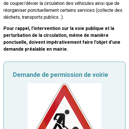
de couper/dévier la circulation des véhicules ainsi que de
mmunal
ns d’urbanisme
réorganiser ponctuellement certains services (collecte des
déchets, transports publics…).
é
ainissement
 loisirs
Pour rappel, l’intervention sur la voie publique et la
perturbation de la circulation, même de manière
Bellevigne
RD’Anjou)
ponctuelle, doivent impérativement faire l’objet d’une
demande préalable en mairie.
gale
| Commerce
 Association
Demande de permission de voirie
es municipaux
jeurs sur la commune
munales
e voirie, arrêté de circulation et
du domaine public
gs à la commune