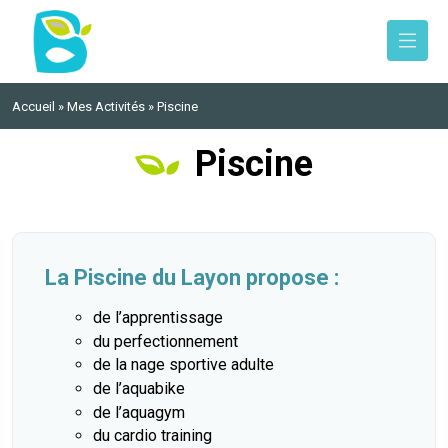
Retour
Retour
Retour
Retour
ipaux
ériscolaire
lic
llevigne-en-Layon
Accueil
»
Mes Activités
»
Piscine
icipal
Jeunesse
rts
Piscine
nicipal des Jeunes
eports
es Municipales
d’Urbanisme
lle
 Layon
La Piscine du Layon propose :
énérale du PLU 2025
idarité
vices
de l’apprentissage
du perfectionnement
de la nage sportive adulte
andat
ment informatique
es Postaux
de l’aquabike
de l’aquagym
ls
e
ant et danse
du cardio training