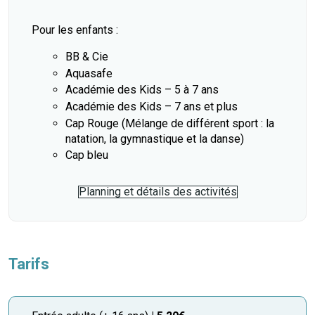
mmunal
ns d’urbanisme
Pour les enfants :
BB & Cie
é
ainissement
 loisirs
Aquasafe
Académie des Kids – 5 à 7 ans
Bellevigne
RD’Anjou)
Académie des Kids – 7 ans et plus
Cap Rouge (Mélange de différent sport : la
natation, la gymnastique et la danse)
gale
| Commerce
 Association
Cap bleu
es municipaux
jeurs sur la commune
munales
Planning et détails des activités
e voirie, arrêté de circulation et
du domaine public
Tarifs
gs à la commune