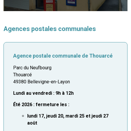
mmunal
ns d’urbanisme
é
ainissement
 loisirs
Agences postales communales
Bellevigne
RD’Anjou)
Agence postale communale de Thouarcé
gale
| Commerce
 Association
Parc du Neufbourg
Thouarcé
es municipaux
jeurs sur la commune
munales
49380 Bellevigne-en-Layon
e voirie, arrêté de circulation et
Lundi au vendredi : 9h à 12h
du domaine public
Été 2026 : fermeture les :
gs à la commune
lundi 17, jeudi 20, mardi 25 et jeudi 27
août