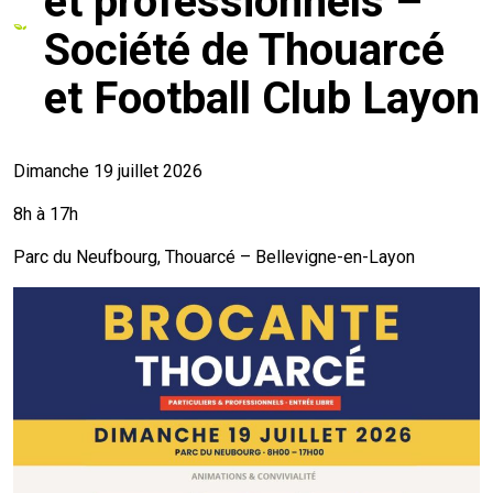
et professionnels –
Société de Thouarcé
mmunal
ns d’urbanisme
et Football Club Layon
é
ainissement
 loisirs
Bellevigne
RD’Anjou)
Dimanche 19 juillet 2026
8h à 17h
gale
| Commerce
 Association
Parc du Neufbourg, Thouarcé – Bellevigne-en-Layon
es municipaux
jeurs sur la commune
munales
e voirie, arrêté de circulation et
du domaine public
gs à la commune