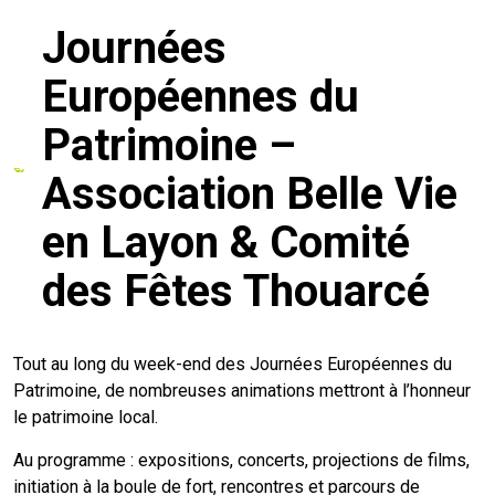
Journées
mmunal
ns d’urbanisme
Européennes du
é
ainissement
 loisirs
Patrimoine –
Bellevigne
RD’Anjou)
Association Belle Vie
gale
| Commerce
 Association
en Layon & Comité
des Fêtes Thouarcé
es municipaux
jeurs sur la commune
munales
e voirie, arrêté de circulation et
Tout au long du week-end des Journées Européennes du
du domaine public
Patrimoine, de nombreuses animations mettront à l’honneur
le patrimoine local.
gs à la commune
Au programme : expositions, concerts, projections de films,
initiation à la boule de fort, rencontres et parcours de