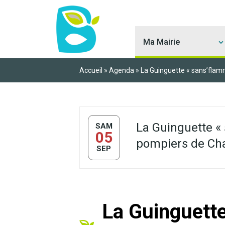
Ma Mairie
Accueil
»
Agenda
»
La Guinguette « sans’fla
La Guinguette «
SAM
05
pompiers de Ch
SEP
La Guinguett