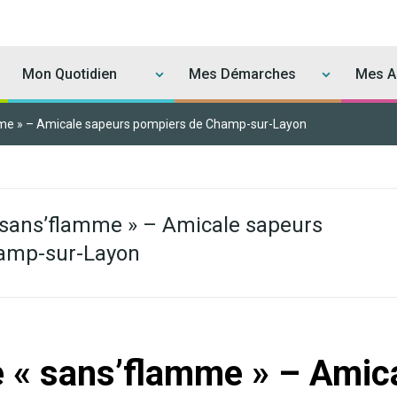
Mon Quotidien
Mes Démarches
Mes Ac
mme » – Amicale sapeurs pompiers de Champ-sur-Layon
 sans’flamme » – Amicale sapeurs
amp-sur-Layon
e « sans’flamme » – Amic