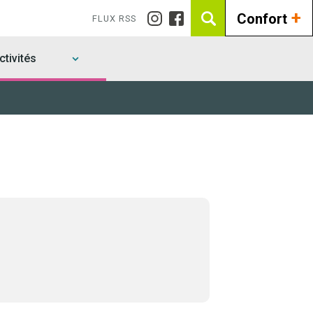
+
Confort
FLUX RSS
tivités