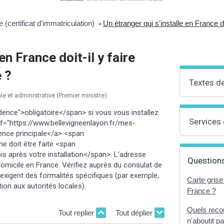
e (certificat d'immatriculation)
Un étranger qui s'installe en France do
>
en France doit-il y faire
 ?
Textes d
ale et administrative (Premier ministre)
ence">obligatoire</span> si vous vous installez
Services 
ef="https://www.bellevigneenlayon.fr/mes-
nce principale</a> <span
 doit être faite <span
s après votre installation</span>. L'adresse
Questions
 domicile en France. Vérifiez auprès du consulat de
 exigent des formalités spécifiques (par exemple,
Carte grise
ion aux autorités locales).
France ?
Quels reco
Tout replier
Tout déplier
n'aboutit p