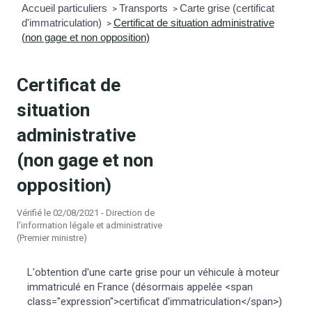
Accueil particuliers
Transports
Carte grise (certificat
>
>
d'immatriculation)
Certificat de situation administrative
mmunal
ns d’urbanisme
>
(non gage et non opposition)
é
ainissement
 loisirs
Certificat de
Bellevigne
RD’Anjou)
situation
administrative
gale
| Commerce
 Association
(non gage et non
es municipaux
jeurs sur la commune
munales
opposition)
Vérifié le 02/08/2021 - Direction de
e voirie, arrêté de circulation et
l'information légale et administrative
du domaine public
(Premier ministre)
L'obtention d'une carte grise pour un véhicule à moteur
gs à la commune
immatriculé en France (désormais appelée <span
class="expression">certificat d'immatriculation</span>)