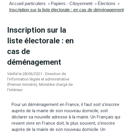
Accueil particuliers
Papiers - Citoyenneté
Élections
>
>
>
Inscription sur la liste électorale : en cas de déménagement
mmunal
ns d’urbanisme
é
ainissement
 loisirs
Inscription sur la
liste électorale : en
Bellevigne
RD’Anjou)
cas de
gale
| Commerce
 Association
déménagement
Vérifié le 28/06/2021 - Direction de
es municipaux
jeurs sur la commune
munales
l'information légale et administrative
(Premier ministre), Ministère chargé de
l'intérieur
e voirie, arrêté de circulation et
du domaine public
Pour un déménagement en France, il faut soit s'inscrire
auprès de la mairie de son nouveau domicile, soit
gs à la commune
déclarer sa nouvelle adresse à la mairie. Un Français qui
revient vivre en France doit, le plus souvent, s'inscrire
auprès de la mairie de son nouveau domicile. Un