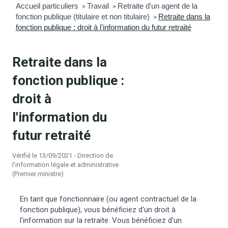
Accueil particuliers
Travail
Retraite d'un agent de la
>
>
fonction publique (titulaire et non titulaire)
Retraite dans la
mmunal
ns d’urbanisme
>
fonction publique : droit à l'information du futur retraité
é
ainissement
 loisirs
Retraite dans la
Bellevigne
RD’Anjou)
fonction publique :
droit à
gale
| Commerce
 Association
l'information du
es municipaux
jeurs sur la commune
munales
futur retraité
Vérifié le 13/09/2021 - Direction de
e voirie, arrêté de circulation et
l'information légale et administrative
du domaine public
(Premier ministre)
En tant que fonctionnaire (ou agent contractuel de la
gs à la commune
fonction publique), vous bénéficiez d'un droit à
l'information sur la retraite. Vous bénéficiez d'un