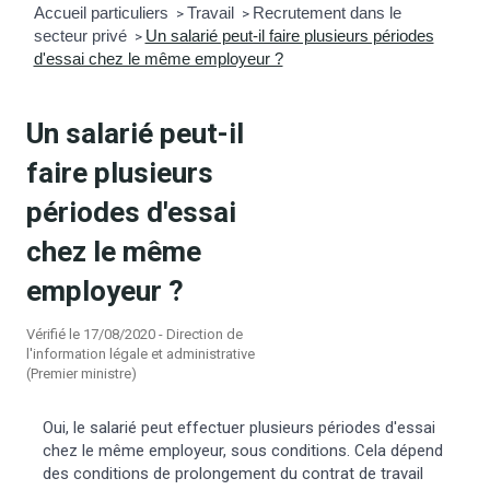
Accueil particuliers
Travail
Recrutement dans le
>
>
secteur privé
Un salarié peut-il faire plusieurs périodes
mmunal
ns d’urbanisme
>
d'essai chez le même employeur ?
é
ainissement
 loisirs
Un salarié peut-il
Bellevigne
RD’Anjou)
faire plusieurs
périodes d'essai
gale
| Commerce
 Association
chez le même
es municipaux
jeurs sur la commune
munales
employeur ?
Vérifié le 17/08/2020 - Direction de
e voirie, arrêté de circulation et
l'information légale et administrative
du domaine public
(Premier ministre)
Oui, le salarié peut effectuer plusieurs périodes d'essai
gs à la commune
chez le même employeur, sous conditions. Cela dépend
des conditions de prolongement du contrat de travail