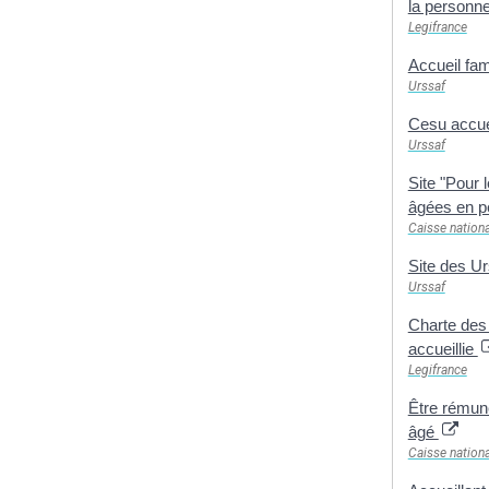
la personne
Legifrance
Accueil fam
Urssaf
Cesu accuei
Urssaf
Site "Pour 
âgées en p
Caisse nationa
Site des U
Urssaf
Charte des 
accueillie
Legifrance
Être rémuné
âgé
Caisse nationa