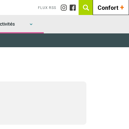
+
Confort
FLUX RSS
tivités