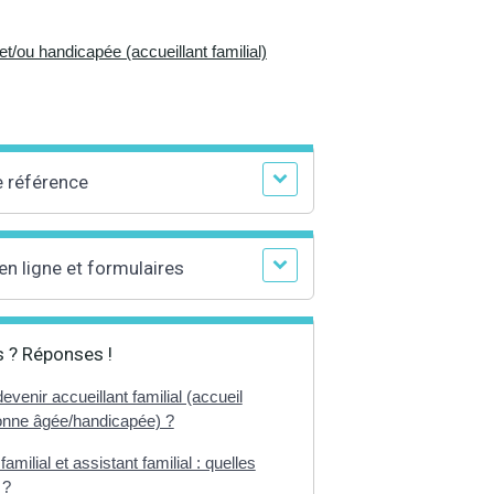
t/ou handicapée (accueillant familial)
e référence
en ligne et formulaires
 ? Réponses !
enir accueillant familial (accueil
onne âgée/handicapée) ?
familial et assistant familial : quelles
 ?