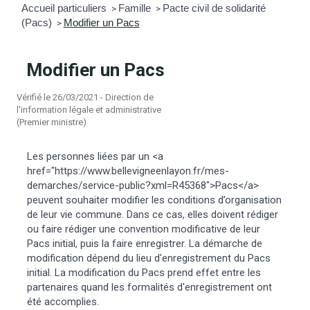
Accueil particuliers
Famille
Pacte civil de solidarité
>
>
(Pacs)
Modifier un Pacs
mmunal
ns d’urbanisme
>
é
ainissement
 loisirs
Modifier un Pacs
Vérifié le 26/03/2021 - Direction de
Bellevigne
RD’Anjou)
l'information légale et administrative
(Premier ministre)
gale
| Commerce
 Association
Les personnes liées par un <a
href="https://www.bellevigneenlayon.fr/mes-
es municipaux
jeurs sur la commune
munales
demarches/service-public?xml=R45368">Pacs</a>
peuvent souhaiter modifier les conditions d’organisation
de leur vie commune. Dans ce cas, elles doivent rédiger
e voirie, arrêté de circulation et
ou faire rédiger une convention modificative de leur
du domaine public
Pacs initial, puis la faire enregistrer. La démarche de
modification dépend du lieu d'enregistrement du Pacs
gs à la commune
initial. La modification du Pacs prend effet entre les
partenaires quand les formalités d'enregistrement ont
été accomplies.