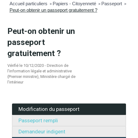
Accueil particuliers
Papiers - Citoyenneté
Passeport
>
>
>
Peut-on obtenir un passeport gratuitement ?
mmunal
ns d’urbanisme
é
ainissement
 loisirs
Peut-on obtenir un
passeport
Bellevigne
RD’Anjou)
gratuitement ?
gale
| Commerce
 Association
Vérifié le 10/12/2020 - Direction de
l'information légale et administrative
(Premier ministre), Ministère chargé de
es municipaux
jeurs sur la commune
munales
l'intérieur
e voirie, arrêté de circulation et
du domaine public
Modification du passeport
Passeport rempli
gs à la commune
Demandeur indigent