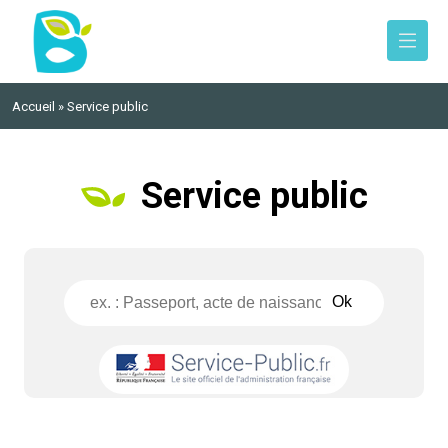
Retour
Retour
Retour
Retour
ipaux
ériscolaire
lic
llevigne-en-Layon
Accueil
»
Service public
icipal
Jeunesse
rts
Service public
nicipal des Jeunes
eports
es Municipales
d’Urbanisme
lle
 Layon
énérale du PLU 2025
idarité
vices
andat
ment informatique
es Postaux
ls
e
ant et danse