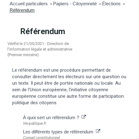
Accueil particuliers
Papiers - Citoyenneté
Élections
>
>
>
Référendum
mmunal
ns d’urbanisme
é
ainissement
 loisirs
Référendum
Vérifié le 21/05/2021 - Direction de
Bellevigne
RD’Anjou)
l'information légale et administrative
(Premier ministre)
gale
| Commerce
 Association
Le référendum est une procédure permettant de
consulter directement les électeurs sur une question ou
es municipaux
jeurs sur la commune
munales
un texte. Il peut être de portée nationale ou locale. Au
sein de l'Union européenne, l'initiative citoyenne
européenne constitue une autre forme de participation
e voirie, arrêté de circulation et
politique des citoyens.
du domaine public
À quoi sert un référendum ?
gs à la commune
Vie-publique.fr
Les différents types de référendum
Conseil constitutionnel