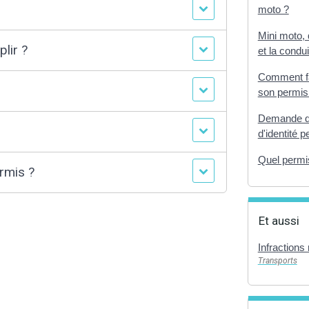
moto ?
Mini moto, 
lir ?
et la condui
Comment fai
son permis
Demande de
d'identité 
Quel permis
ermis ?
Et aussi
Infractions 
Transports