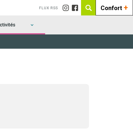
+
Confort
FLUX RSS
tivités