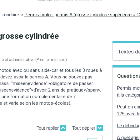
 conduire
Permis moto : permis A (grosse cylindrée supérieure à 
>
grosse cylindrée
Textes d
ale et administrative (Premier ministre)
otos avec ou sans side-car et tous les 3 roues à
Questions
 devez avoir le permis A. Vous ne pouvez pas
 class="miseenevidence">obligatoire de passer
Permis mot
iseenevidence">d'avoir 2 ans de pratique</span>,
à la catégor
e une formation complémentaire de 7
re et varie selon les motos-écoles).
Peut-on co
125 avec l
Le débridag
Tout replier
Tout déplier
À quel âge 