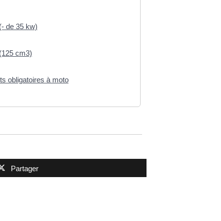
(- de 35 kw)
(125 cm3)
s obligatoires à moto
Partager