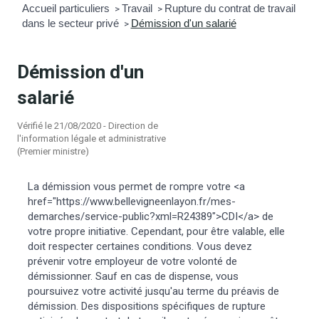
Accueil particuliers
Travail
Rupture du contrat de travail
>
>
dans le secteur privé
Démission d'un salarié
mmunal
ns d’urbanisme
>
é
ainissement
 loisirs
Démission d'un
salarié
Bellevigne
RD’Anjou)
Vérifié le 21/08/2020 - Direction de
l'information légale et administrative
gale
| Commerce
 Association
(Premier ministre)
es municipaux
jeurs sur la commune
munales
La démission vous permet de rompre votre <a
href="https://www.bellevigneenlayon.fr/mes-
demarches/service-public?xml=R24389">CDI</a> de
e voirie, arrêté de circulation et
votre propre initiative. Cependant, pour être valable, elle
du domaine public
doit respecter certaines conditions. Vous devez
prévenir votre employeur de votre volonté de
démissionner. Sauf en cas de dispense, vous
gs à la commune
poursuivez votre activité jusqu'au terme du préavis de
démission. Des dispositions spécifiques de rupture