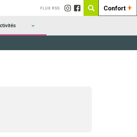
+
Confort
FLUX RSS
tivités