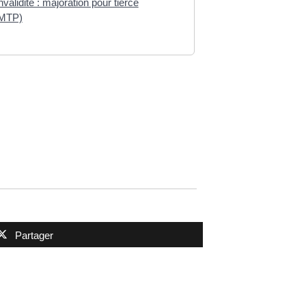
validité : majoration pour tierce
(MTP)
Partager