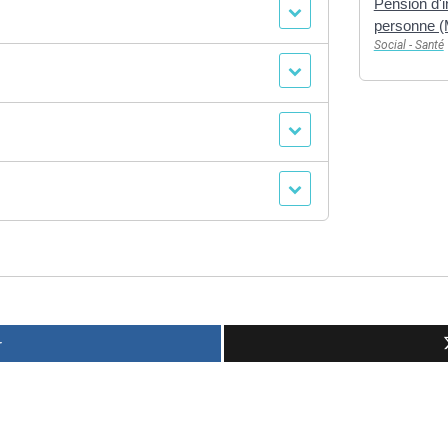
Pension d'in
personne 
Social - Santé
r