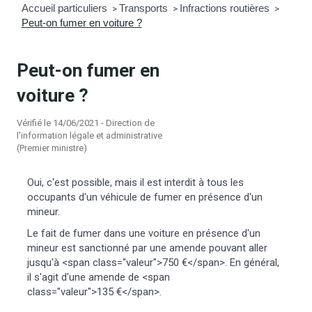
Accueil particuliers
Transports
Infractions routières
>
>
>
Peut-on fumer en voiture ?
mmunal
ns d’urbanisme
é
ainissement
 loisirs
Peut-on fumer en
voiture ?
Bellevigne
RD’Anjou)
Vérifié le 14/06/2021 - Direction de
l'information légale et administrative
gale
| Commerce
 Association
(Premier ministre)
es municipaux
jeurs sur la commune
munales
Oui, c'est possible, mais il est interdit à tous les
occupants d'un véhicule de fumer en présence d'un
mineur.
e voirie, arrêté de circulation et
Le fait de fumer dans une voiture en présence d'un
du domaine public
mineur est sanctionné par une amende pouvant aller
jusqu'à <span class="valeur">750 €</span>. En général,
gs à la commune
il s'agit d'une amende de <span
class="valeur">135 €</span>.