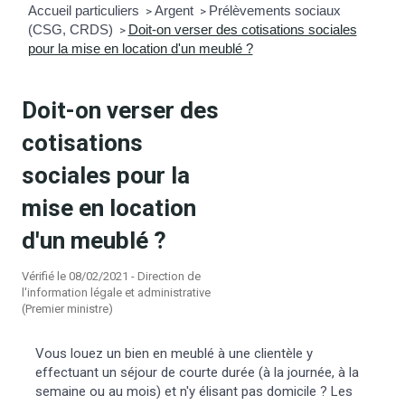
Accueil particuliers
Argent
Prélèvements sociaux
>
>
(CSG, CRDS)
Doit-on verser des cotisations sociales
mmunal
ns d’urbanisme
>
pour la mise en location d'un meublé ?
é
ainissement
 loisirs
Doit-on verser des
Bellevigne
RD’Anjou)
cotisations
sociales pour la
gale
| Commerce
 Association
mise en location
es municipaux
jeurs sur la commune
munales
d'un meublé ?
Vérifié le 08/02/2021 - Direction de
e voirie, arrêté de circulation et
l'information légale et administrative
du domaine public
(Premier ministre)
Vous louez un bien en meublé à une clientèle y
gs à la commune
effectuant un séjour de courte durée (à la journée, à la
semaine ou au mois) et n'y élisant pas domicile ? Les