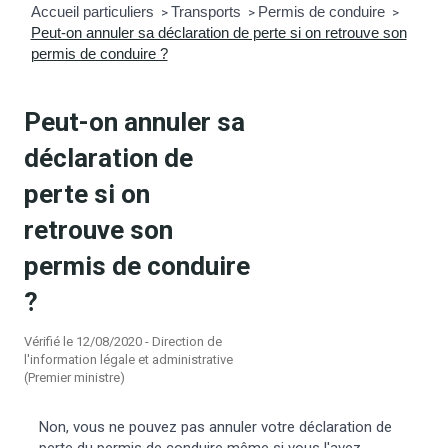
Accueil particuliers
Transports
Permis de conduire
>
>
>
Peut-on annuler sa déclaration de perte si on retrouve son
mmunal
ns d’urbanisme
permis de conduire ?
é
ainissement
 loisirs
Peut-on annuler sa
Bellevigne
RD’Anjou)
déclaration de
perte si on
gale
| Commerce
 Association
retrouve son
es municipaux
jeurs sur la commune
munales
permis de conduire
?
e voirie, arrêté de circulation et
du domaine public
Vérifié le 12/08/2020 - Direction de
l'information légale et administrative
(Premier ministre)
gs à la commune
Non, vous ne pouvez pas annuler votre déclaration de
perte du permis de conduire même si vous l'avez