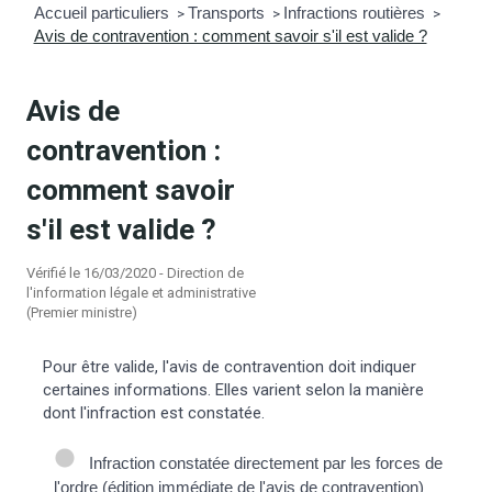
Accueil particuliers
Transports
Infractions routières
>
>
>
Avis de contravention : comment savoir s'il est valide ?
mmunal
ns d’urbanisme
é
ainissement
 loisirs
Avis de
contravention :
Bellevigne
RD’Anjou)
comment savoir
gale
| Commerce
 Association
s'il est valide ?
Vérifié le 16/03/2020 - Direction de
es municipaux
jeurs sur la commune
munales
l'information légale et administrative
(Premier ministre)
e voirie, arrêté de circulation et
Pour être valide, l'avis de contravention doit indiquer
du domaine public
certaines informations. Elles varient selon la manière
dont l'infraction est constatée.
gs à la commune
Infraction constatée directement par les forces de
l'ordre (édition immédiate de l'avis de contravention)