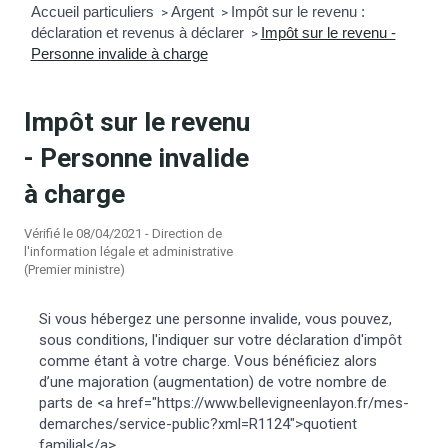
Accueil particuliers
Argent
Impôt sur le revenu :
>
>
déclaration et revenus à déclarer
Impôt sur le revenu -
mmunal
ns d’urbanisme
>
Personne invalide à charge
é
ainissement
 loisirs
Impôt sur le revenu
Bellevigne
RD’Anjou)
- Personne invalide
à charge
gale
| Commerce
 Association
Vérifié le 08/04/2021 - Direction de
l'information légale et administrative
es municipaux
jeurs sur la commune
munales
(Premier ministre)
e voirie, arrêté de circulation et
Si vous hébergez une personne invalide, vous pouvez,
du domaine public
sous conditions, l'indiquer sur votre déclaration d'impôt
comme étant à votre charge. Vous bénéficiez alors
d’une majoration (augmentation) de votre nombre de
gs à la commune
parts de <a href="https://www.bellevigneenlayon.fr/mes-
demarches/service-public?xml=R1124">quotient
familial</a>.