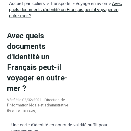
Accueil particuliers
Transports
Voyage en avion
Avec
>
>
>
quels documents d'identité un Français peut-il voyager en
mmunal
ns d’urbanisme
outre-mer ?
é
ainissement
 loisirs
Avec quels
Bellevigne
RD’Anjou)
documents
d'identité un
gale
| Commerce
 Association
Français peut-il
es municipaux
jeurs sur la commune
munales
voyager en outre-
mer ?
e voirie, arrêté de circulation et
du domaine public
Vérifié le 02/02/2021 - Direction de
l'information légale et administrative
(Premier ministre)
gs à la commune
Une carte d'identité en cours de validité suffit pour
voyager en <a