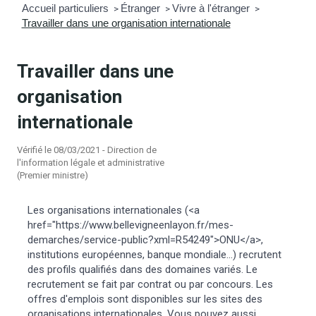
Accueil particuliers
Étranger
Vivre à l'étranger
>
>
>
Travailler dans une organisation internationale
mmunal
ns d’urbanisme
é
ainissement
 loisirs
Travailler dans une
organisation
Bellevigne
RD’Anjou)
internationale
gale
| Commerce
 Association
Vérifié le 08/03/2021 - Direction de
l'information légale et administrative
(Premier ministre)
es municipaux
jeurs sur la commune
munales
Les organisations internationales (<a
e voirie, arrêté de circulation et
href="https://www.bellevigneenlayon.fr/mes-
du domaine public
demarches/service-public?xml=R54249">ONU</a>,
institutions européennes, banque mondiale...) recrutent
des profils qualifiés dans des domaines variés. Le
gs à la commune
recrutement se fait par contrat ou par concours. Les
offres d'emplois sont disponibles sur les sites des
organisations internationales. Vous pouvez aussi