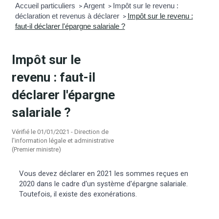
Accueil particuliers
Argent
Impôt sur le revenu :
>
>
déclaration et revenus à déclarer
Impôt sur le revenu :
mmunal
ns d’urbanisme
>
faut-il déclarer l'épargne salariale ?
é
ainissement
 loisirs
Impôt sur le
Bellevigne
RD’Anjou)
revenu : faut-il
déclarer l'épargne
gale
| Commerce
 Association
salariale ?
es municipaux
jeurs sur la commune
munales
Vérifié le 01/01/2021 - Direction de
l'information légale et administrative
(Premier ministre)
e voirie, arrêté de circulation et
du domaine public
Vous devez déclarer en 2021 les sommes reçues en
2020 dans le cadre d'un système d'épargne salariale.
gs à la commune
Toutefois, il existe des exonérations.