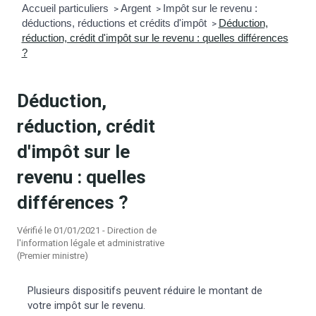
Accueil particuliers
Argent
Impôt sur le revenu :
>
>
déductions, réductions et crédits d'impôt
Déduction,
mmunal
ns d’urbanisme
>
réduction, crédit d'impôt sur le revenu : quelles différences
?
é
ainissement
 loisirs
Déduction,
Bellevigne
RD’Anjou)
réduction, crédit
gale
| Commerce
 Association
d'impôt sur le
revenu : quelles
es municipaux
jeurs sur la commune
munales
différences ?
e voirie, arrêté de circulation et
Vérifié le 01/01/2021 - Direction de
du domaine public
l'information légale et administrative
(Premier ministre)
gs à la commune
Plusieurs dispositifs peuvent réduire le montant de
votre impôt sur le revenu.