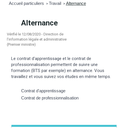
Accueil particuliers
Travail
Alternance
>
>
mmunal
ns d’urbanisme
Alternance
é
ainissement
 loisirs
Vérifié le 12/08/2020 - Direction de
l'information légale et administrative
Bellevigne
RD’Anjou)
(Premier ministre)
gale
| Commerce
 Association
Le contrat d'apprentissage et le contrat de
professionnalisation permettent de suivre une
formation (BTS par exemple) en alternance. Vous
es municipaux
jeurs sur la commune
munales
travaillez et vous suivez vos études en même temps.
e voirie, arrêté de circulation et
Contrat d'apprentissage
du domaine public
Contrat de professionnalisation
gs à la commune