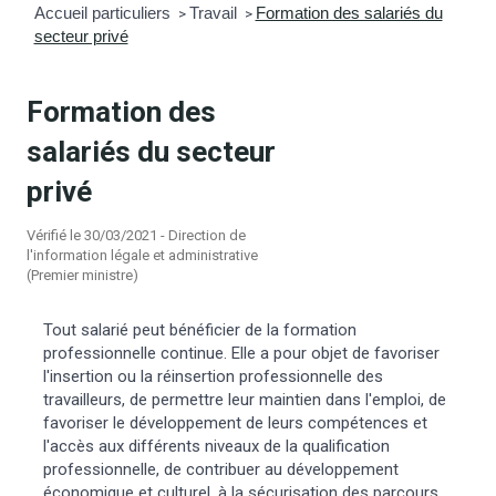
Accueil particuliers
Travail
Formation des salariés du
>
>
secteur privé
mmunal
ns d’urbanisme
é
ainissement
 loisirs
Formation des
salariés du secteur
Bellevigne
RD’Anjou)
privé
gale
| Commerce
 Association
Vérifié le 30/03/2021 - Direction de
l'information légale et administrative
(Premier ministre)
es municipaux
jeurs sur la commune
munales
Tout salarié peut bénéficier de la formation
e voirie, arrêté de circulation et
professionnelle continue. Elle a pour objet de favoriser
du domaine public
l'insertion ou la réinsertion professionnelle des
travailleurs, de permettre leur maintien dans l'emploi, de
favoriser le développement de leurs compétences et
gs à la commune
l'accès aux différents niveaux de la qualification
professionnelle, de contribuer au développement
économique et culturel, à la sécurisation des parcours