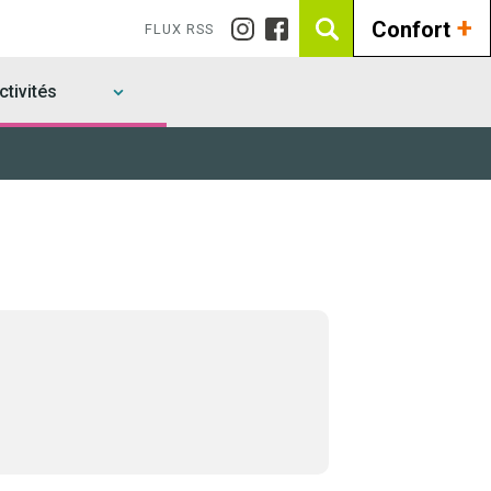
+
Confort
FLUX RSS
tivités