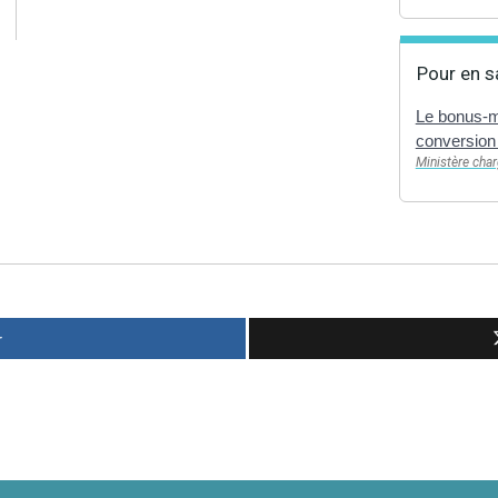
Pour en s
Le bonus-ma
conversio
Ministère cha
r