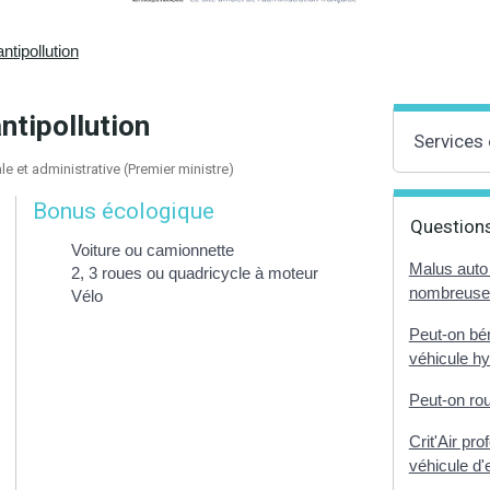
tipollution
ntipollution
Services 
ale et administrative (Premier ministre)
Bonus écologique
Questions
Voiture ou camionnette
Malus auto 
2, 3 roues ou quadricycle à moteur
nombreuse,
Vélo
Peut-on bén
véhicule hy
Peut-on rou
Crit'Air pro
véhicule d'