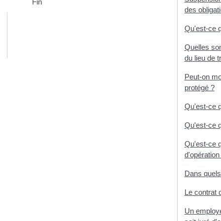
Fin
des obligat
Qu'est-ce q
Quelles son
du lieu de t
Peut-on modi
protégé ?
Qu'est-ce q
Qu'est-ce q
Qu'est-ce q
d'opération
Dans quels 
Le contrat d
Un employeu