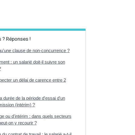
 ? Réponses !
qu'une clause de non-concurrence ?
t : un salarié doit-il suivre son
?
pecter un délai de carence entre 2
la durée de la période d'essai d'un
mission (intérim) ?
e ou d'intérim : dans quels secteurs
peut-on y recourir ?
u contrat de travail : le salarié a-t-il