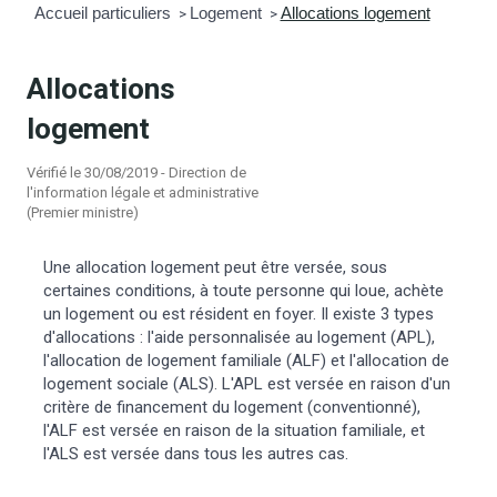
Accueil particuliers
Logement
Allocations logement
>
>
mmunal
ns d’urbanisme
Allocations
é
ainissement
 loisirs
logement
Bellevigne
RD’Anjou)
Vérifié le 30/08/2019 - Direction de
l'information légale et administrative
(Premier ministre)
gale
| Commerce
 Association
Une allocation logement peut être versée, sous
es municipaux
jeurs sur la commune
munales
certaines conditions, à toute personne qui loue, achète
un logement ou est résident en foyer. Il existe 3 types
d'allocations : l'aide personnalisée au logement (APL),
e voirie, arrêté de circulation et
l'allocation de logement familiale (ALF) et l'allocation de
du domaine public
logement sociale (ALS). L'APL est versée en raison d'un
critère de financement du logement (conventionné),
l'ALF est versée en raison de la situation familiale, et
gs à la commune
l'ALS est versée dans tous les autres cas.