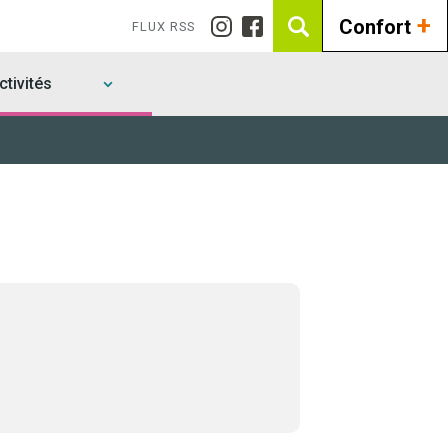
+
Confort
FLUX RSS
tivités