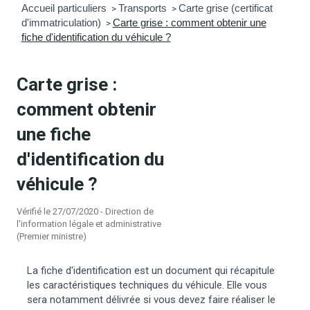
Accueil particuliers
Transports
Carte grise (certificat
>
>
d'immatriculation)
Carte grise : comment obtenir une
mmunal
ns d’urbanisme
>
fiche d'identification du véhicule ?
é
ainissement
 loisirs
Carte grise :
Bellevigne
RD’Anjou)
comment obtenir
une fiche
gale
| Commerce
 Association
d'identification du
es municipaux
jeurs sur la commune
munales
véhicule ?
Vérifié le 27/07/2020 - Direction de
e voirie, arrêté de circulation et
l'information légale et administrative
du domaine public
(Premier ministre)
La fiche d'identification est un document qui récapitule
gs à la commune
les caractéristiques techniques du véhicule. Elle vous
sera notamment délivrée si vous devez faire réaliser le