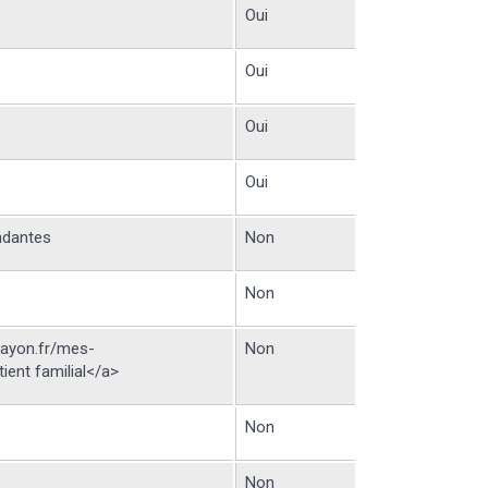
Oui
Oui
Oui
Oui
ndantes
Non
Non
layon.fr/mes-
Non
ent familial</a>
Non
Non