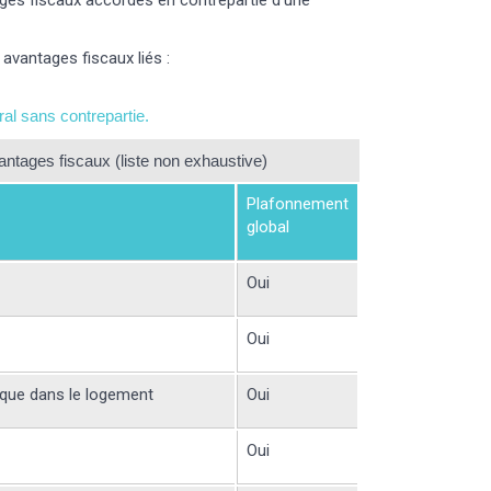
ges fiscaux accordés en contrepartie d'une
avantages fiscaux liés :
éral sans contrepartie.
antages fiscaux (liste non exhaustive)
Plafonnement
global
Oui
Oui
ique dans le logement
Oui
Oui