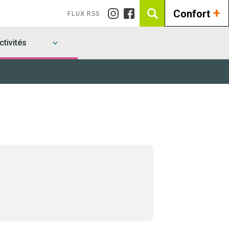
+
Confort
FLUX RSS
tivités