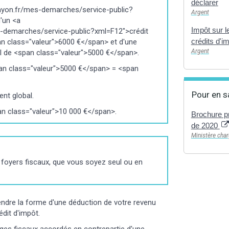
déclarer
layon.fr/mes-demarches/service-public?
Argent
'un <a
Impôt sur l
s-demarches/service-public?xml=F12">crédit
crédits d'i
an class="valeur">6000 €</span> et d'une
Argent
l de <span class="valeur">5000 €</span>.
an class="valeur">5000 €</span> = <span
Pour en s
nt global.
pan class="valeur">10 000 €</span>.
Brochure pr
de 2020
Ministère char
foyers fiscaux, que vous soyez seul ou en
ndre la forme d'une déduction de votre revenu
édit d'impôt.