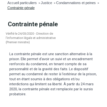
Accueil particuliers
Justice
Condamnations et peines
>
>
>
Contrainte pénale
mmunal
ns d’urbanisme
é
ainissement
 loisirs
Contrainte pénale
Vérifié le 24/03/2020 - Direction de
Bellevigne
RD’Anjou)
l'information légale et administrative
(Premier ministre)
gale
| Commerce
 Association
La contrainte pénale est une sanction alternative à la
prison. Elle permet d'avoir un suivi et un encadrement
es municipaux
jeurs sur la commune
munales
renforcés du condamné, en tenant compte de sa
personnalité et de la gravité des faits. Le dispositif
permet au condamné de rester à l'extérieur de la prison,
e voirie, arrêté de circulation et
tout en étant soumis à des obligations et/ou
du domaine public
interdictions qui limitent sa liberté. À partir du 24 mars
2020, la contrainte pénale est remplacée par le sursis
gs à la commune
probatoire.