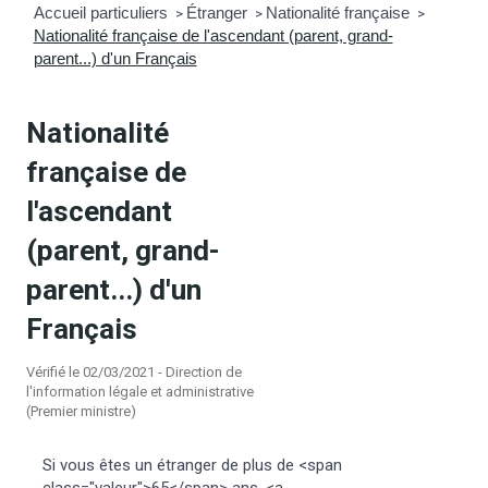
Accueil particuliers
Étranger
Nationalité française
>
>
>
Nationalité française de l'ascendant (parent, grand-
mmunal
ns d’urbanisme
parent...) d'un Français
é
ainissement
 loisirs
Nationalité
Bellevigne
RD’Anjou)
française de
l'ascendant
gale
| Commerce
 Association
(parent, grand-
es municipaux
jeurs sur la commune
munales
parent...) d'un
Français
e voirie, arrêté de circulation et
du domaine public
Vérifié le 02/03/2021 - Direction de
l'information légale et administrative
(Premier ministre)
gs à la commune
Si vous êtes un étranger de plus de <span
class="valeur">65</span> ans, <a