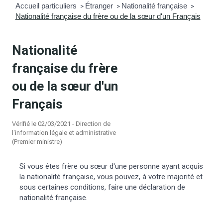
Accueil particuliers
Étranger
Nationalité française
>
>
>
Nationalité française du frère ou de la sœur d'un Français
mmunal
ns d’urbanisme
é
ainissement
 loisirs
Nationalité
française du frère
Bellevigne
RD’Anjou)
ou de la sœur d'un
gale
| Commerce
 Association
Français
Vérifié le 02/03/2021 - Direction de
es municipaux
jeurs sur la commune
munales
l'information légale et administrative
(Premier ministre)
e voirie, arrêté de circulation et
Si vous êtes frère ou sœur d'une personne ayant acquis
du domaine public
la nationalité française, vous pouvez, à votre majorité et
sous certaines conditions, faire une déclaration de
gs à la commune
nationalité française.