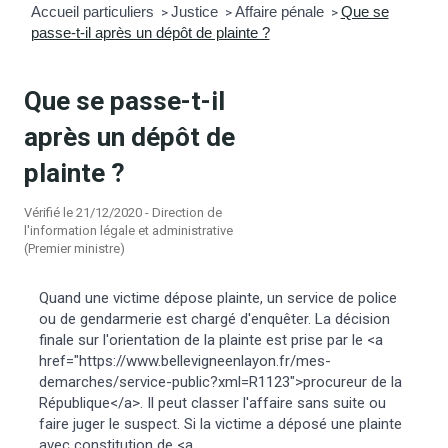
Accueil particuliers
Justice
Affaire pénale
Que se
>
>
>
passe-t-il après un dépôt de plainte ?
mmunal
ns d’urbanisme
é
ainissement
 loisirs
Que se passe-t-il
après un dépôt de
Bellevigne
RD’Anjou)
plainte ?
gale
| Commerce
 Association
Vérifié le 21/12/2020 - Direction de
l'information légale et administrative
(Premier ministre)
es municipaux
jeurs sur la commune
munales
Quand une victime dépose plainte, un service de police
e voirie, arrêté de circulation et
ou de gendarmerie est chargé d'enquêter. La décision
du domaine public
finale sur l'orientation de la plainte est prise par le <a
href="https://www.bellevigneenlayon.fr/mes-
demarches/service-public?xml=R1123">procureur de la
gs à la commune
République</a>. Il peut classer l'affaire sans suite ou
faire juger le suspect. Si la victime a déposé une plainte
avec constitution de <a