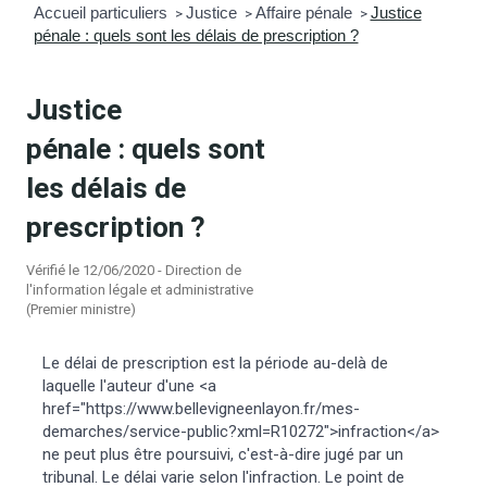
Accueil particuliers
Justice
Affaire pénale
Justice
>
>
>
pénale : quels sont les délais de prescription ?
mmunal
ns d’urbanisme
é
ainissement
 loisirs
Justice
pénale : quels sont
Bellevigne
RD’Anjou)
les délais de
gale
| Commerce
 Association
prescription ?
Vérifié le 12/06/2020 - Direction de
es municipaux
jeurs sur la commune
munales
l'information légale et administrative
(Premier ministre)
e voirie, arrêté de circulation et
Le délai de prescription est la période au-delà de
du domaine public
laquelle l'auteur d'une <a
href="https://www.bellevigneenlayon.fr/mes-
gs à la commune
demarches/service-public?xml=R10272">infraction</a>
ne peut plus être poursuivi, c'est-à-dire jugé par un
tribunal. Le délai varie selon l'infraction. Le point de