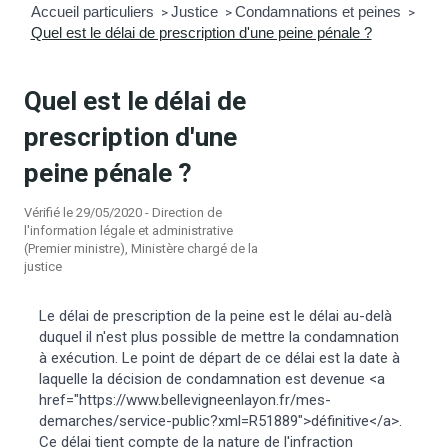
Accueil particuliers
Justice
Condamnations et peines
>
>
>
Quel est le délai de prescription d'une peine pénale ?
mmunal
ns d’urbanisme
é
ainissement
 loisirs
Quel est le délai de
prescription d'une
Bellevigne
RD’Anjou)
peine pénale ?
gale
| Commerce
 Association
Vérifié le 29/05/2020 - Direction de
l'information légale et administrative
(Premier ministre), Ministère chargé de la
es municipaux
jeurs sur la commune
munales
justice
e voirie, arrêté de circulation et
Le délai de prescription de la peine est le délai au-delà
duquel il n'est plus possible de mettre la condamnation
du domaine public
à exécution. Le point de départ de ce délai est la date à
laquelle la décision de condamnation est devenue <a
gs à la commune
href="https://www.bellevigneenlayon.fr/mes-
demarches/service-public?xml=R51889">définitive</a>.
Ce délai tient compte de la nature de l'infraction